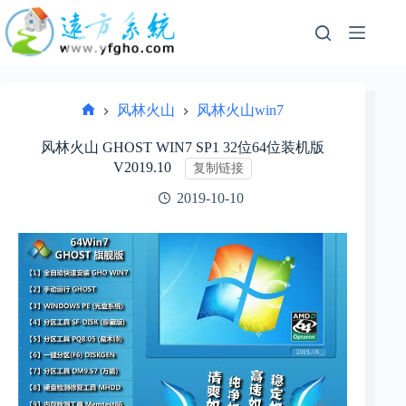
跳
过
内
容
风林火山
风林火山win7
首
页
风林火山 GHOST WIN7 SP1 32位64位装机版
V2019.10
复制链接
2019-10-10