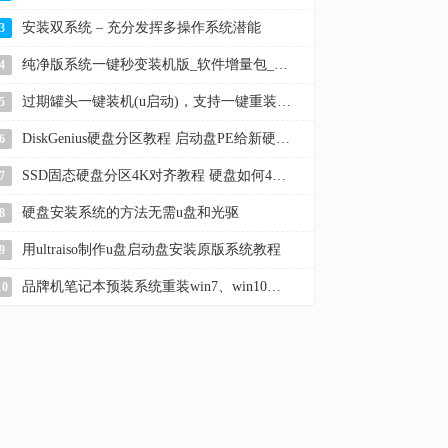
安装双系统 – 充分发挥多操作系统潜能
3
纯净版系统一键秒变装机版_软件增量包_win11/10/7
4
过期罐头一键装机(u启动)，支持一键重装系统、u盘启动盘制作
5
DiskGenius硬盘分区教程 启动盘PE给新硬盘分区
6
SSD固态硬盘分区4K对齐教程 硬盘如何4K对齐
7
硬盘安装系统的方法无需u盘和光驱
8
用ultraiso制作u盘启动盘安装原版系统教程
9
品牌机笔记本预装系统重装win7、win10教程
10