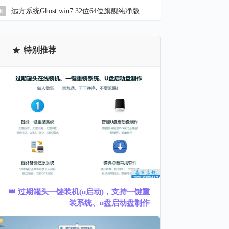
远方系统Ghost win7 32位64位旗舰纯净版 YR_C22.7
6
特别推荐
👑 过期罐头一键装机(u启动)，支持一键重
装系统、u盘启动盘制作