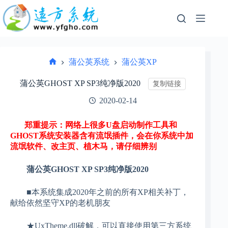
跳
过
内
容
蒲公英系统
蒲公英XP
首
页
蒲公英GHOST XP SP3纯净版2020
复制链接
2020-02-14
郑重提示：网络上很多U盘启动制作工具和
GHOST系统安装器含有流氓插件，会在你系统中加
流氓软件、改主页、植木马，请仔细辨别
蒲公英GHOST XP SP3纯净版2020
■本系统集成2020年之前的所有XP相关补丁，
献给依然坚守XP的老机朋友
★UxTheme.dll破解，可以直接使用第三方系统