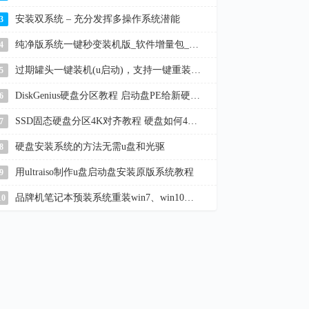
安装双系统 – 充分发挥多操作系统潜能
3
纯净版系统一键秒变装机版_软件增量包_win11/10/7
4
过期罐头一键装机(u启动)，支持一键重装系统、u盘启动盘制作
5
DiskGenius硬盘分区教程 启动盘PE给新硬盘分区
6
SSD固态硬盘分区4K对齐教程 硬盘如何4K对齐
7
硬盘安装系统的方法无需u盘和光驱
8
用ultraiso制作u盘启动盘安装原版系统教程
9
品牌机笔记本预装系统重装win7、win10教程
10