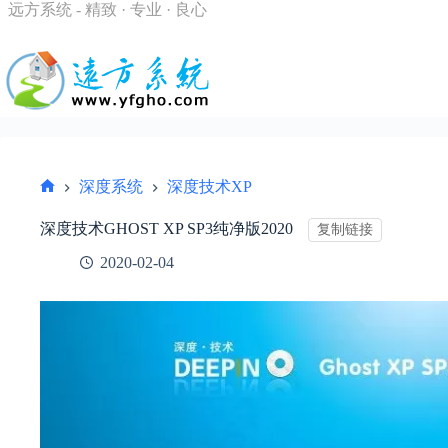
跳
远方系统 - 精致 · 专业 · 良心
过
内
容
深度系统
深度技术XP
首
页
深度技术GHOST XP SP3纯净版2020
复制链接
2020-02-04