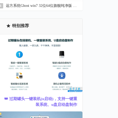
远方系统Ghost win7 32位64位旗舰纯净版 YR_C22.7
6
特别推荐
👑 过期罐头一键装机(u启动)，支持一键重
装系统、u盘启动盘制作