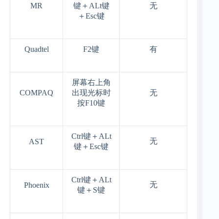
MR
键＋
ALt
键
无
＋
Esc
键
Quadtel
F2
键
有
屏幕右上角
COMPAQ
出现光标时
无
按
F10
键
Ctrl
键＋
ALt
无
AST
键＋
Esc
键
Ctrl
键＋
ALt
无
Phoenix
键＋
S
键