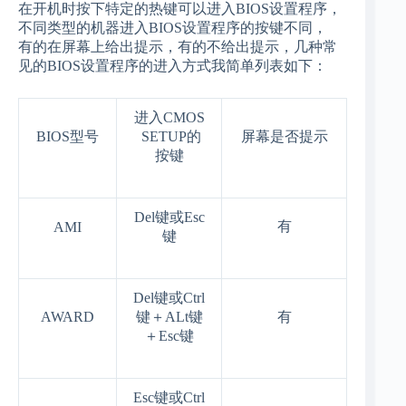
在开机时按下特定的热键可以进入BIOS设置程序，
不同类型的机器进入BIOS设置程序的按键不同，
有的在屏幕上给出提示，有的不给出提示，几种常
见的BIOS设置程序的进入方式我简单列表如下：
进入
CMOS
BIOS
型号
SETUP
的
屏幕是否提示
按键
Del
键或
Esc
有
AMI
键
Del
键或
Ctrl
AWARD
键＋
ALt
键
有
＋
Esc
键
Esc
键或
Ctrl