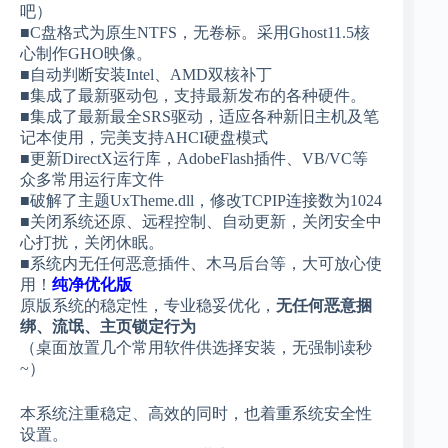
吧）
■C盘格式为原生NTFS，无卷标。采用Ghost11.5核
心制作GHO映像。
■自动判断安装Intel、AMD双核补丁
■集成了最新驱动包，支持最新发布的各种硬件。
■集成了最新最全SRS驱动，适应各种新旧主机及笔
记本使用，完美支持AHCI硬盘模式
■更新DirectX运行库，AdobeFlash插件、VB/VC等
众多常用运行库文件
■破解了主题UxTheme.dll，修改TCPIP连接数为1024
■关闭系统还原、远程控制、自动更新，关闭安全中
心打扰，关闭休眠。
■系统内无任何恶意插件、木马后台等，大可放心使
用！
纯净优化版
原版系统的稳定性，专业稳妥优化，
无任何恶意捆
绑、流氓、主页锁定行为
（桌面放置几个常用软件供选择安装，无强制读秒
~）
本系统注重稳定、高效的同时，也着重系统安全性
设置。