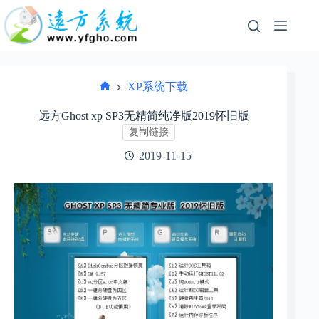
跳
过
内
容
XP系统下载
首
页
远方Ghost xp SP3无精简纯净版2019怀旧版
复制链接
2019-11-15