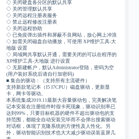
◇ 关闭硬盘各分区的默认共享
◇ 关闭管理默认共享
◇ 关闭远程注册表服务
◇ 禁止远程修改注册表
◇ 关闭远程协助
◇ 已免疫弹出插件和屏蔽不良网站，放心网上冲浪
◇ 如需关闭磁盘自动播放，可使用 XP维护工具-大
地版 设置
◇ 局域网共享默认开通，需要关闭的可以在程序的
XP维护工具-大地版 进行设置
◇ 无新建帐户，默认Administrator登陆，密码为空
(用户装好系统后请自行加密码)
■ 集合的驱动：（支持所有主流硬件）
支持新款笔记本（I5 I7CPU）磁盘驱动，更新显
卡，网卡等驱动。
本系统集成2019.11最新大容量驱动包，完美解决笔
记本安装在注册组件时假卡死现象，驱动识别率已
达到99%，只要目标机器的硬件不超出驱动包的支
持范围，都能全自动安装完毕而不会弹出搜索驱动
对话框，体现了克隆系统的方便性及人性化。另
外，驱动智能识别技术也大大减少驱动误装蓝屏几