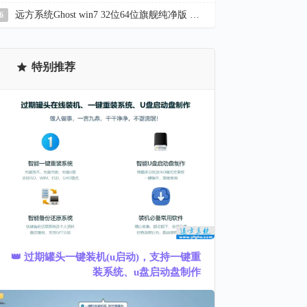
远方系统Ghost win7 32位64位旗舰纯净版 YR_C22.7
6
特别推荐
👑 过期罐头一键装机(u启动)，支持一键重
装系统、u盘启动盘制作