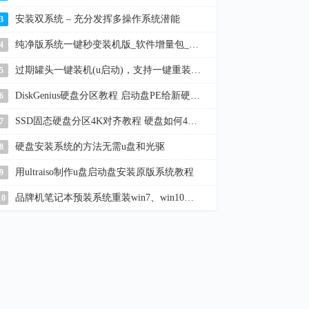
安装双系统 – 充分发挥多操作系统潜能
3
纯净版系统一键秒变装机版_软件增量包_win11/10/7
4
过期罐头一键装机(u启动)，支持一键重装系统、u盘启动盘制作
5
DiskGenius硬盘分区教程 启动盘PE给新硬盘分区
6
SSD固态硬盘分区4K对齐教程 硬盘如何4K对齐
7
硬盘安装系统的方法无需u盘和光驱
8
用ultraiso制作u盘启动盘安装原版系统教程
9
品牌机笔记本预装系统重装win7、win10教程
10