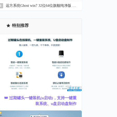
远方系统Ghost win7 32位64位旗舰纯净版 YR_C22.7
6
特别推荐
👑 过期罐头一键装机(u启动)，支持一键重
装系统、u盘启动盘制作