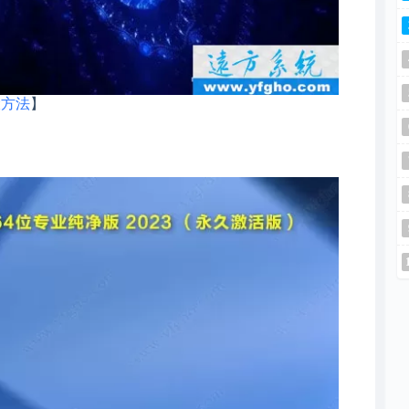
骤方法
】