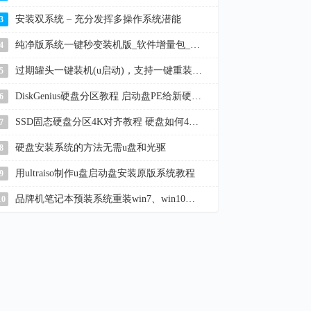
安装双系统 – 充分发挥多操作系统潜能
3
纯净版系统一键秒变装机版_软件增量包_win11/10/7
4
过期罐头一键装机(u启动)，支持一键重装系统、u盘启动盘制作
5
DiskGenius硬盘分区教程 启动盘PE给新硬盘分区
6
SSD固态硬盘分区4K对齐教程 硬盘如何4K对齐
7
硬盘安装系统的方法无需u盘和光驱
8
用ultraiso制作u盘启动盘安装原版系统教程
9
品牌机笔记本预装系统重装win7、win10教程
10