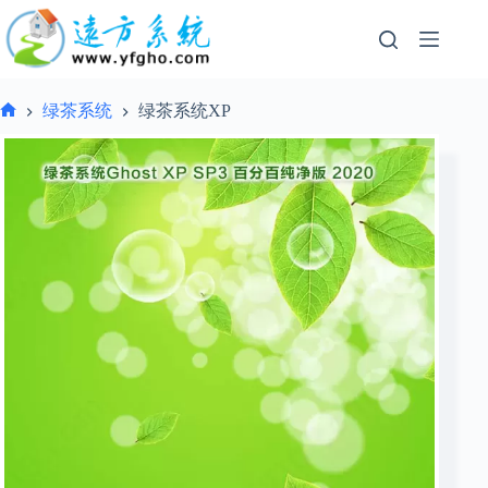
跳
过
内
容
绿茶系统
绿茶系统XP
首
页