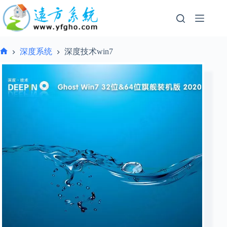
跳
过
内
容
深度系统
深度技术win7
首
页