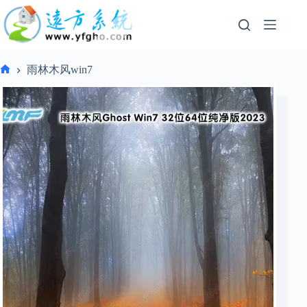
跳
过
内
容
雨林木风win7
首
页