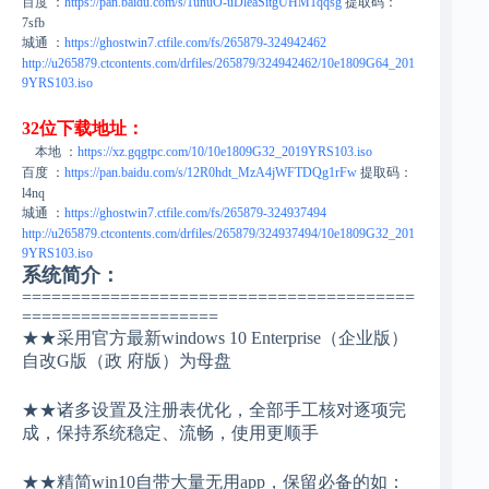
百度 ：
https://pan.baidu.com/s/1unuO-uDleaSitgUHM1qqsg
提取码：
7sfb
城通 ：
https://ghostwin7.ctfile.com/fs/265879-324942462
http://u265879.ctcontents.com/drfiles/265879/324942462/10e1809G64_201
9YRS103.iso
32位下载地址：
本地 ：
https://xz.gqgtpc.com/10/10e1809G32_2019YRS103.iso
百度 ：
https://pan.baidu.com/s/12R0hdt_MzA4jWFTDQg1rFw
提取码：
l4nq
城通 ：
https://ghostwin7.ctfile.com/fs/265879-324937494
http://u265879.ctcontents.com/drfiles/265879/324937494/10e1809G32_201
9YRS103.iso
系统简介：
========================================
====================
★★采用官方最新windows 10 Enterprise（企业版）
自改G版（政 府版）为母盘
★★诸多设置及注册表优化，全部手工核对逐项完
成，保持系统稳定、流畅，使用更顺手
★★精简win10自带大量无用app，保留必备的如：