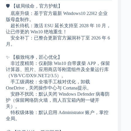
🛡️ 【破局续命，官方护航】
底座升级：基于官方最新 Windows10 22H2 企业
版母盘制作。
超长待机：激活 ESU 延长支持至 2028 年 10 月，
让已停更的 Win10 绝地重生！
安全补丁：已整合更新官方漏洞补丁至 2026 年 6
月。
✨ 【极致纯净，匠心优化】
非过度精简：仅剔除 Win10 自带废柴 APP，保留
计算器、照片、应用商店等刚需组件及全量运行库
（VB/VC/DX9/.NET2/3.5）。
手工级调校：全项手工核对优化，卸载
OneDrive，关闭操作中心与 Cortana提示。
安静不扰民：默认关闭 Windows Defender 病毒防
护（保留网络防火墙，雨人百宝箱内附一键开
关）。
特权级体验：默认启用 Administrator 账户，掌控
全局。