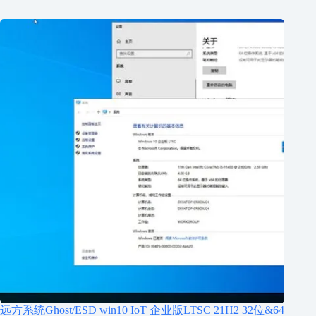
远方系统Ghost/ESD win10 IoT 企业版LTSC 21H2 32位&64