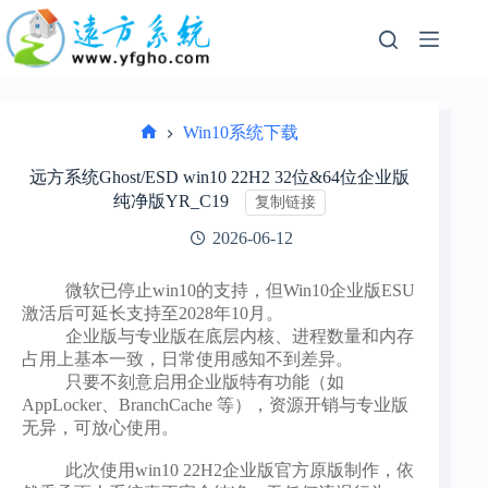
跳
过
内
容
Win10系统下载
首
页
远方系统Ghost/ESD win10 22H2 32位&64位企业版
纯净版YR_C19
复制链接
2026-06-12
微软已停止win10的支持，但Win10企业版ESU
激活后可延长支持至2028年10月。
企业版与专业版在底层内核、进程数量和内存
占用上基本一致，日常使用感知不到差异。
只要不刻意启用企业版特有功能（如
AppLocker、BranchCache 等），资源开销与专业版
无异，可放心使用。
此
次使用win10 22H2企业版官方原版制作，依