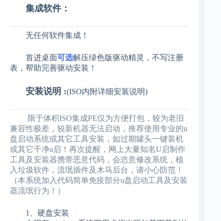
集成软件：
无任何软件集成！
首进桌面
可选
解压绿色版驱动精灵
，不写注册
表，帮助完善驱动安装！
安装说明 :
(ISO内附详细安装说明)
限于体积ISO集成PE仅为方便打包，较为老旧
兼容性极差，较新机器无法启动，推荐使用专业的u
盘启动系统或其它工具安装，如过期罐头一键装机
或其它干净u启！再次提醒，网上大量知名U启制作
工具及安装器携带恶意代码，会恣意修改系统，植
入垃圾软件，流氓插件及木马后台，请小心防范！
（本系统加入代码简单免疫部分u盘启动工具及安装
器流氓行为！）
1、硬盘安装