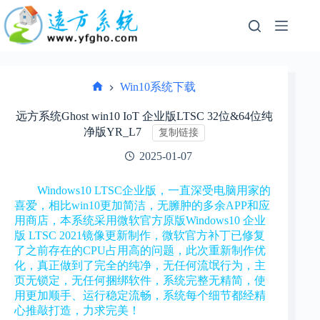
跳
过
内
容
Win10系统下载
首
页
远方系统Ghost win10 IoT 企业版LTSC 32位&64位纯
净版YR_L7
复制链接
2025-01-07
Windows10 LTSC企业版，一直深受电脑用家的
喜爱，相比win10更加简洁，无臃肿的多余APP和应
用商店，本系统采用微软官方原版Windows10 企业
版 LTSC 2021镜像更新制作，
微软官方补丁已修复
了之前存在的CPU占用高的问题，此次重新制作优
化，真正做到了完全的纯净，
无任何流氓行为，主
页无锁定，无任何捆绑软件，
系统完整无精简，使
用更加顺手、运行稳定流畅，系统每个细节都经精
心推敲打造，力求完美！