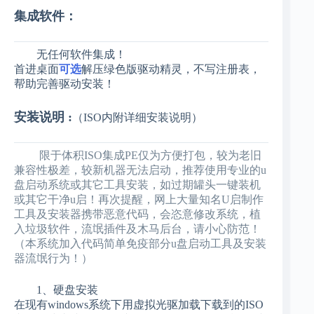
集成软件：
无任何软件集成！
首进桌面
可选
解压绿色版驱动精灵
，不写注册表
，
帮助完善驱动安装！
安装说明 :
（ISO内附详细安装说明）
限于体积ISO集成PE仅为方便打包，较为老旧
兼容性极差，较新机器无法启动，推荐使用专业的u
盘启动系统或其它工具安装，如过期罐头一键装机
或其它干净u启！再次提醒，网上大量知名U启制作
工具及安装器携带恶意代码，会恣意修改系统，植
入垃圾软件，流氓插件及木马后台，请小心防范！
（本系统加入代码简单免疫部分u盘启动工具及安装
器流氓行为！）
1、硬盘安装
在现有windows系统下用虚拟光驱加载下载到的ISO