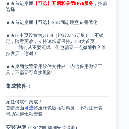
★★首进桌面
【可选】
开启和关闭IPv6服务
，按需
选择
★★
首进桌面【可选】
SSD固态硬盘专项优化
★★IE主页设置为yr158（跳转2345导航），不锁
定，随意更改，支持论坛请保持yr158为首页
我们从不耍流氓，但也需要一点微薄收入维
持发展，谢谢！
★★桌面放置常用软件文件夹，内含备用激活工
具，不需要可直接删除！
集成软件：
无任何软件集成！
首进桌面
可选
解压绿色版驱动精灵
，不写注册表
，
帮助完善驱动安装！
安装说明 :
(ISO内附详细安装说明)