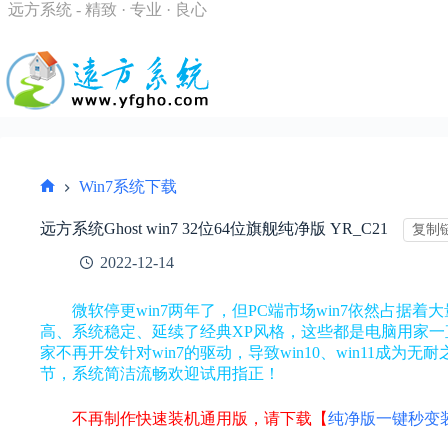
跳
远方系统 - 精致 · 专业 · 良心
过
内
容
Win7系统下载
首
页
远方系统Ghost win7 32位64位旗舰纯净版 YR_C21
复制
2022-12-14
微软停更win7两年了，但PC端市场win7依然占据
高、系统稳定、延续了经典XP风格，这些都是电脑用家一
家不再开发针对win7的驱动，导致win10、win11成
节，系统简洁流畅欢迎试用指正！
不再制作快速装机通用版，请下载【
纯净版一键秒变