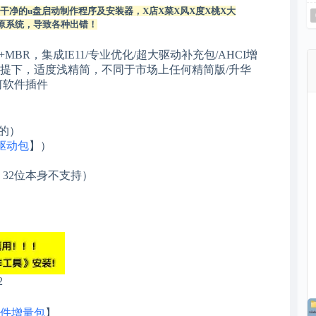
净的u盘启动制作程序及安装器，X店X菜X风X度X桃X大
原系统，导致各种出错！
+MBR，集成IE11/专业优化/超大驱动补充包/AHCI增
功能前提下，适度浅精简，不同于市场上任何精简版/升华
何软件插件
的）
0驱动包
】）
，32位本身不支持）
软件增量包
】