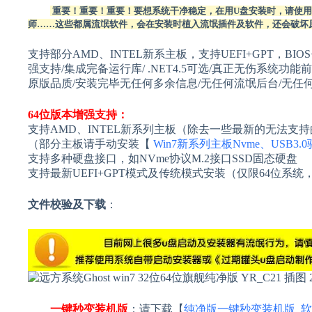
重要！重要！重要！要想系统干净稳定，在用U盘安装时，请使用干
师……这些都属流氓软件，会在安装时植入流氓插件及软件，还会破坏
支持部分AMD、INTEL新系主板，支持UEFI+GPT，BIOS
强支持/集成完备运行库/ .NET4.5可选/真正无伤系统
原版品质/安装完毕无任何多余信息/无任何流氓后台/无任
64位版本增强支持：
支持AMD、INTEL新系列主板（除去一些最新的无法支持
（部分主板请手动安装【
Win7新系列主板Nvme、USB3.
支持多种硬盘接口，如NVme协议M.2接口SSD固态硬盘
支持最新UEFI+GPT模式及传统模式安装（仅限64位系统
文件校验及下载
：
一键秒变装机版
：请下载【
纯净版一键秒变装机版_