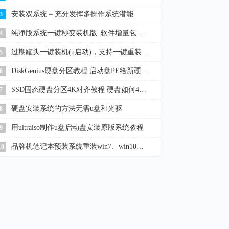
安装双系统 – 充分发挥多操作系统潜能
3
纯净版系统一键秒变装机版_软件增量包_win11/10/7
4
过期罐头一键装机(u启动)，支持一键重装系统、u盘启动盘制作
5
DiskGenius硬盘分区教程 启动盘PE给新硬盘分区
6
SSD固态硬盘分区4K对齐教程 硬盘如何4K对齐
7
硬盘安装系统的方法无需u盘和光驱
8
用ultraiso制作u盘启动盘安装原版系统教程
9
品牌机笔记本预装系统重装win7、win10教程
10