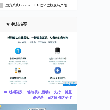
远方系统Ghost win7 32位64位旗舰纯净版 YR_C22.7
6
特别推荐
👑 过期罐头一键装机(u启动)，支持一键重
装系统、u盘启动盘制作