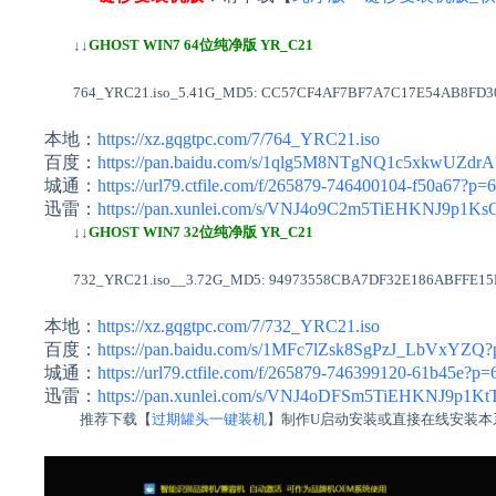
↓↓
GHOST WIN7 64位纯净版 YR_C21
764_YRC21.iso_5.41G_MD5: CC57CF4AF7BF7A7C17E54AB8FD3
本地：
https://xz.gqgtpc.com/7/764_YRC21.iso
百度：
https://pan.baidu.com/s/1qlg5M8NTgNQ1c5xkwUZdr
城通：
https://url79.ctfile.com/f/265879-746400104-f50a67?p=
迅雷：
https://pan.xunlei.com/s/VNJ4o9C2m5TiEHKNJ9p1K
↓↓
GHOST WIN7 32位纯净版 YR_C21
732_YRC21.iso__3.72G_MD5: 94973558CBA7DF32E186ABFFE15
本地：
https://xz.gqgtpc.com/7/732_YRC21.iso
百度：
https://pan.baidu.com/s/1MFc7lZsk8SgPzJ_LbVxYZQ
城通：
https://url79.ctfile.com/f/265879-746399120-61b45e?p=
迅雷：
https://pan.xunlei.com/s/VNJ4oDFSm5TiEHKNJ9p1K
推荐下载【
过期罐头一键装机
】制作U启动安装或直接在线安装本系