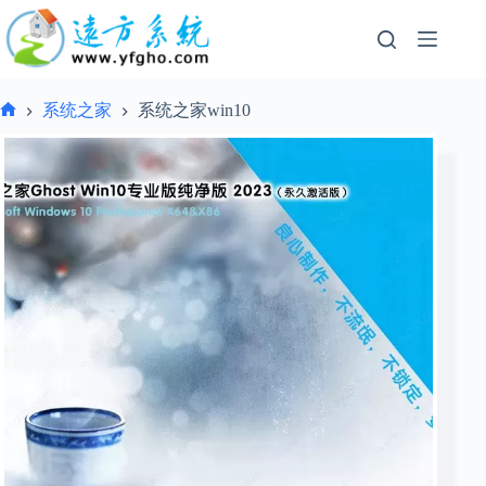
跳
过
内
容
系统之家
系统之家win10
首
页