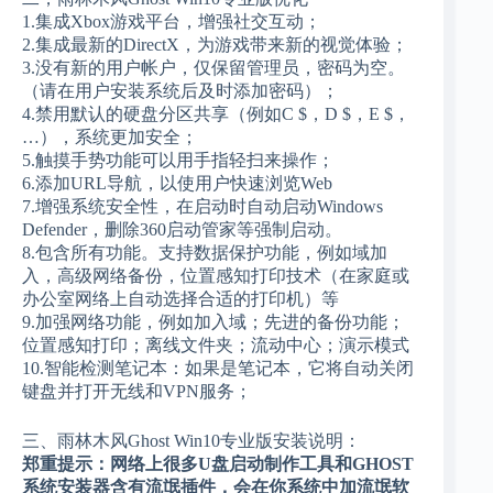
1.集成Xbox游戏平台，增强社交互动；
2.集成最新的DirectX，为游戏带来新的视觉体验；
3.没有新的用户帐户，仅保留管理员，密码为空。
（请在用户安装系统后及时添加密码）；
4.禁用默认的硬盘分区共享（例如C $，D $，E $，
…），系统更加安全；
5.触摸手势功能可以用手指轻扫来操作；
6.添加URL导航，以使用户快速浏览Web
7.增强系统安全性，在启动时自动启动Windows
Defender，删除360启动管家等强制启动。
8.包含所有功能。支持数据保护功能，例如域加
入，高级网络备份，位置感知打印技术（在家庭或
办公室网络上自动选择合适的打印机）等
9.加强网络功能，例如加入域；先进的备份功能；
位置感知打印；离线文件夹；流动中心；演示模式
10.智能检测笔记本：如果是笔记本，它将自动关闭
键盘并打开无线和VPN服务；
三、雨林木风Ghost Win10专业版安装说明：
郑重提示：网络上很多U盘启动制作工具和GHOST
系统安装器含有流氓插件，会在你系统中加流氓软