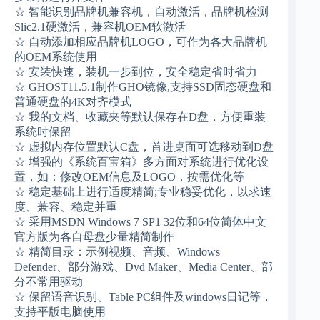
☆ 智能识别品牌机兼容机，自动激活，品牌机检测
Slic2.1硬激活，兼容机OEM软激活
☆ 自动添加相应品牌机LOGO，可作为各大品牌机
的OEM系统使用
☆ 安装快速，装机一步到位，安全稳定省时省力
☆ GHOST11.5.1制作GHO镜像,支持SSD固态硬盘和
普通硬盘的4K对齐模式
☆ 我的文档、收藏夹等默认保存在D盘，方便重装
系统时保留
☆ 虚拟内存位置默认C盘，首进桌面可选移动到D盘
☆ 增强的《系统百宝箱》多方面对系统进行优化设
置，如：修改OEM信息及LOGO，按需优化等
☆ 稳定基础上进行适度精简;专业稳妥优化，以求速
度、兼容、稳定并重
☆ 采用MSDN Windows 7 SP1 32位和64位简体中文
官方版为各自母盘少量精简制作
☆ 精简目录：示例视频、音频、Windows
Defender、部分游戏、Dvd Maker、Media Center、部
分不常用驱动
☆ 保留语音识别、Table PC组件及windows日记等，
支持平版电脑使用