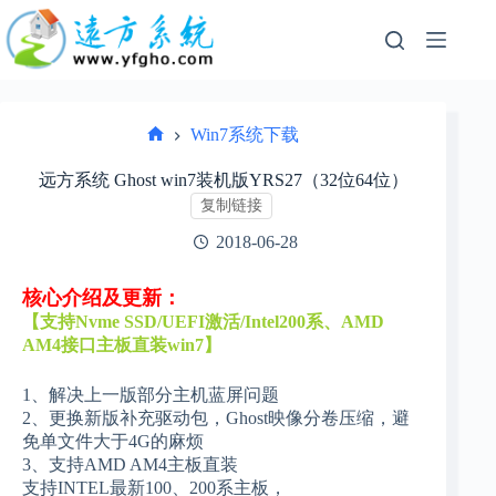
跳
过
内
容
Win7系统下载
首
页
远方系统 Ghost win7装机版YRS27（32位64位）
复制链接
2018-06-28
核心介绍及更新：
【支持Nvme SSD/UEFI激活/Intel200系、AMD
AM4接口主板直装win7】
1、解决上一版部分主机蓝屏问题
2、更换新版补充驱动包，Ghost映像分卷压缩，避
免单文件大于4G的麻烦
3、支持AMD AM4主板直装
支持INTEL最新100、200系主板，