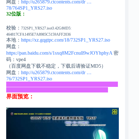
网盘：
http://u265879.ctcontents.com/dr …
78/764SP1_YRS27.iso
32位版：
校验：
732SP1_YRS27.iso‖3.42G‖MD5:
464817CFA1495E7A8985C5159AFF2036
本地：
https://xz.gqgtpc.com/18/732SP1_YRS27.iso
网盘：
https://pan.baidu.com/s/1sxq8M2Fcnull9wJOYhphyA
密
码：vpe4
（百度网盘下载不稳定，下载后请验证MD5）
网盘：
http://u265879.ctcontents.com/dr …
76/732SP1_YRS27.iso
_____________________________________________
_________________________________________
界面预览：