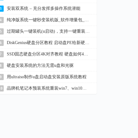
安装双系统 – 充分发挥多操作系统潜能
3
纯净版系统一键秒变装机版_软件增量包_win11/10/7
4
过期罐头一键装机(u启动)，支持一键重装系统、u盘启动盘制作
5
DiskGenius硬盘分区教程 启动盘PE给新硬盘分区
6
SSD固态硬盘分区4K对齐教程 硬盘如何4K对齐
7
硬盘安装系统的方法无需u盘和光驱
8
用ultraiso制作u盘启动盘安装原版系统教程
9
品牌机笔记本预装系统重装win7、win10教程
10