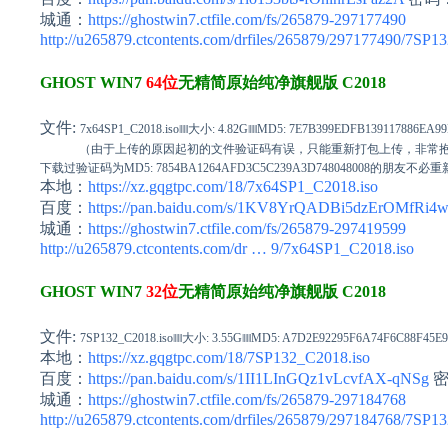
城通：
https://ghostwin7.ctfile.com/fs/265879-297177490
http://u265879.ctcontents.com/drfiles/265879/297177490/7SP
GHOST WIN7
64位
无精简原始纯净旗舰版 C2018
文件:
7x64SP1_C2018.iso‖‖‖大小: 4.82G‖‖‖MD5: 7E7B399EDFB139117886EA9
（由于上传的原因起初的文件验证码有误，只能重新打包上传，非常
下载过验证码为MD5: 7854BA1264AFD3C5C239A3D748048008的朋友不
本地：
https://xz.gqgtpc.com/18/7x64SP1_C2018.iso
百度：
https://pan.baidu.com/s/1KV8YrQADBi5dzErOMfRi4
城通：
https://ghostwin7.ctfile.com/fs/265879-297419599
http://u265879.ctcontents.com/dr … 9/7x64SP1_C2018.iso
GHOST WIN7
32位
无精简原始纯净旗舰版 C2018
文件:
7SP132_C2018.iso‖‖‖大小: 3.55G‖‖‖MD5: A7D2E92295F6A74F6C88F45E
本地：
https://xz.gqgtpc.com/18/7SP132_C2018.iso
百度：
https://pan.baidu.com/s/1II1LInGQz1vLcvfAX-qNSg
密
城通：
https://ghostwin7.ctfile.com/fs/265879-297184768
http://u265879.ctcontents.com/drfiles/265879/297184768/7SP1