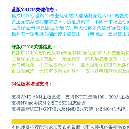
蓝版YRC15关键信息：
集成IE11/少量精简/专业优化/超大驱动补充包/AHCI增强支持
真正无伤系统功能前提下，适度浅精简，不同于市场上任
品质保证/升华原版品质/安装完毕无任何多余信息/无任何
推荐有一定电脑基础的使用者使用！（电脑新手建议使用
绿版C2018关键信息：
原版IE11(IE8微软已放弃)/毫无精简/无优化/超大补充驱动
完整保留原版所有组件，毫无精简，除几项必要设置（关
无任何优化。不集成多余运行库、最大限度保留微软原版
百分百纯净，无任何多余插件软件！仅推荐电脑老玩家及
64位版本增强支持：
支持AMD AM4主板直装，支持INTEL最新100、200系主
支持NVme协议M.2接口SSD固态硬盘
支持最新UEFI+GPT模式及传统模式安装（仅限64位系统
___________________________________________________
本纯净版推荐配合论坛发布的最新《雨人装机必备精品软件集x