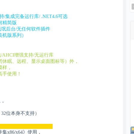
/集成完备运行库/ .NET4.6可选
何精简版
流氓后台/无任何软件插件
装机版系列）
包/AHCI增强支持/无运行库
闭休眠、远程、显示桌面图标等）外，
模样，
高手使用！
板，
，32位本身不支持）
______________________
86/x64》使用，