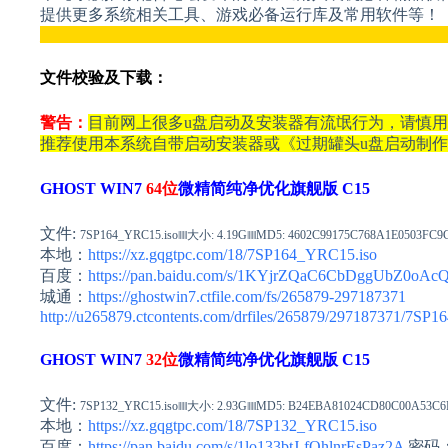
提供更多系统相关工具、游戏必备运行库及常用软件等！
___________________________________________________
文件校验及下载：
警告：
目前网上很多u盘启动及安装器有流氓行为，请慎
推荐使用本系统自带启动安装器或《过期罐头u盘启动制
GHOST WIN7
64位
微精简纯净优化旗舰版 C15
文件:
7SP164_YRC15.iso‖‖‖大小: 4.19G‖‖‖MD5: 4602C99175C768A1E0503FC
本地：
https://xz.gqgtpc.com/18/7SP164_YRC15.iso
百度：
https://pan.baidu.com/s/1KYjrZQaC6CbDggUbZ0oAc
城通：
https://ghostwin7.ctfile.com/fs/265879-297187371
http://u265879.ctcontents.com/drfiles/265879/297187371/7SP
GHOST WIN7
32位
微精简纯净优化旗舰版 C15
文件:
7SP132_YRC15.iso‖‖‖大小: 2.93G‖‖‖MD5: B24EBA81024CD80C00A53C
本地：
https://xz.gqgtpc.com/18/7SP132_YRC15.iso
百度：
https://pan.baidu.com/s/1lo133btJ-fOhlnrEsPaz2A
密码：