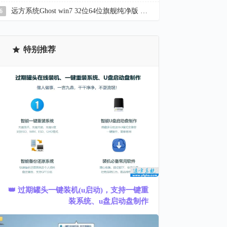
远方系统Ghost win7 32位64位旗舰纯净版 YR_C22.7
6
特别推荐
👑 过期罐头一键装机(u启动)，支持一键重
装系统、u盘启动盘制作