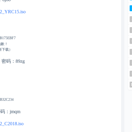
132_YRC15.iso
9B175EBF7
抱歉！
必重新下载）
w
密码：89zg
9B32C234
码：jmqm
32_C2018.iso