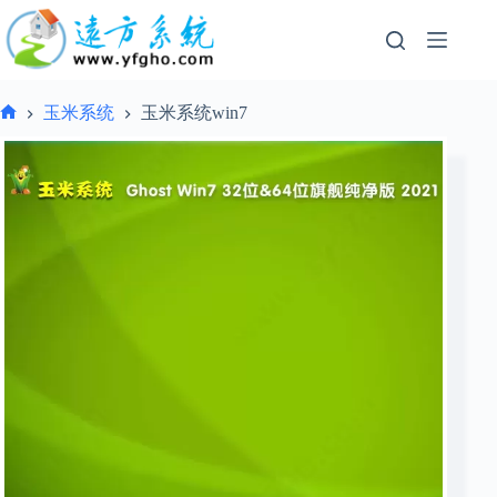
跳
过
内
容
玉米系统
玉米系统win7
首
页