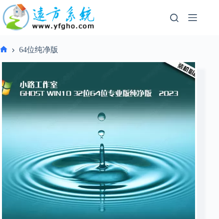
跳
过
内
容
64位纯净版
首
页